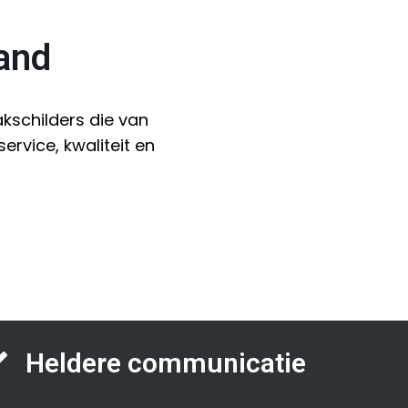
land
kschilders die van
rvice, kwaliteit en
Heldere communicatie