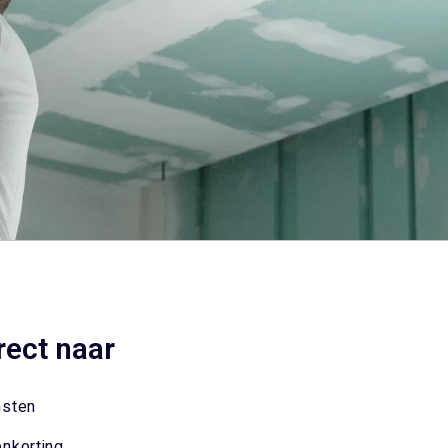
rect naar
nsten
enkorting