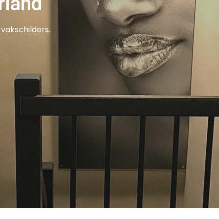
rland
vakschilders.