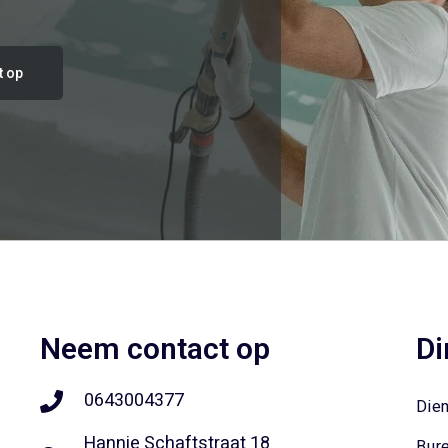
t op
Neem contact op
Di
0643004377
Die
Hannie Schaftstraat 18
Bur